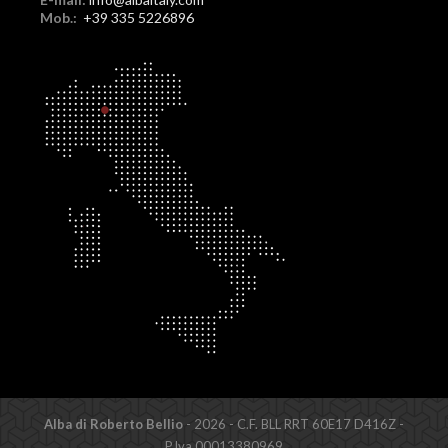
Mob.:
+39 335 5226896
Alba di Roberto Bellio
- 2026 - C.F. BLL RRT 60E17 D416Z -
P.Iva 00013380969